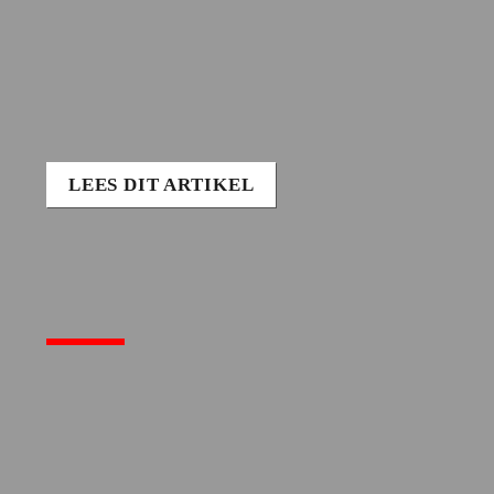
LEES DIT ARTIKEL
Vrachtwagenheffing 
start echt op 1 juli!